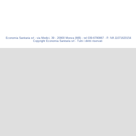
Economia Sanitaria srl - via Medici, 39 - 20900 Monza (MB) - tel 039-6790867 - P. IVA 11071620154
Copyright Economia Sanitaria srl - Tutti i diritti riservati