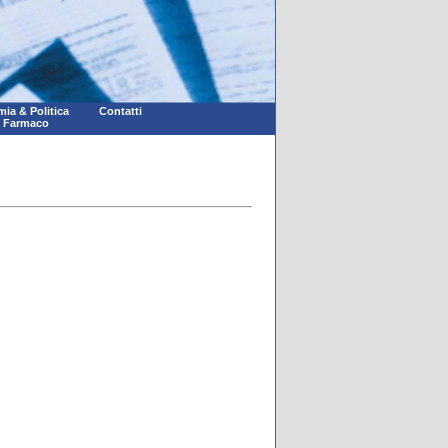
ia & Politica
Contatti
l Farmaco