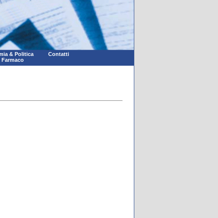
ia & Politica
Contatti
l Farmaco