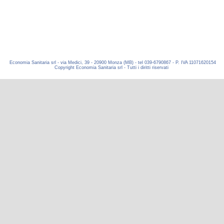
Economia Sanitaria srl - via Medici, 39 - 20900 Monza (MB) - tel 039-6790867 - P. IVA 11071620154
Copyright Economia Sanitaria srl - Tutti i diritti riservati