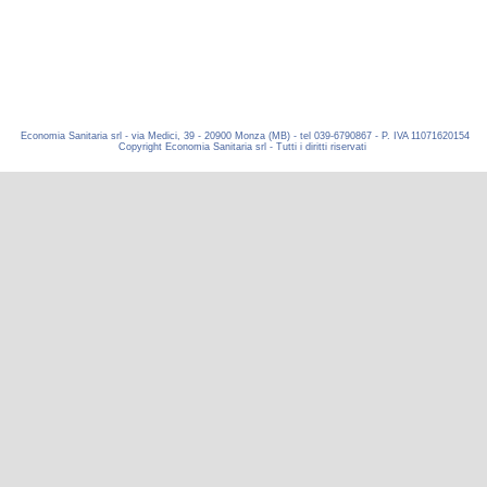
Economia Sanitaria srl - via Medici, 39 - 20900 Monza (MB) - tel 039-6790867 - P. IVA 11071620154
Copyright Economia Sanitaria srl - Tutti i diritti riservati