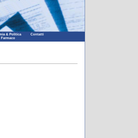
ia & Politica
Contatti
l Farmaco