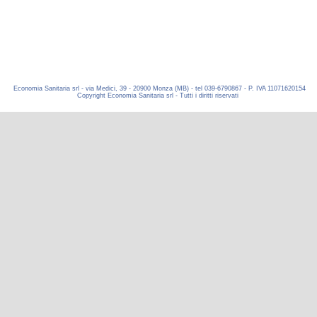
Economia Sanitaria srl - via Medici, 39 - 20900 Monza (MB) - tel 039-6790867 - P. IVA 11071620154
Copyright Economia Sanitaria srl - Tutti i diritti riservati