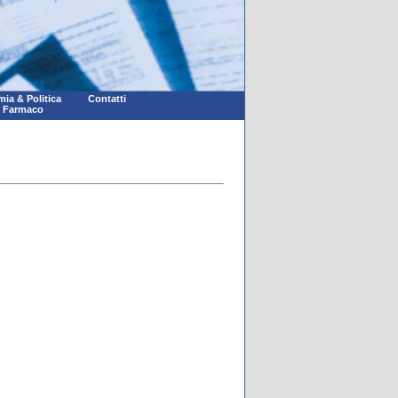
ia & Politica
Contatti
l Farmaco