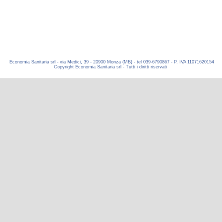
Economia Sanitaria srl - via Medici, 39 - 20900 Monza (MB) - tel 039-6790867 - P. IVA 11071620154
Copyright Economia Sanitaria srl - Tutti i diritti riservati