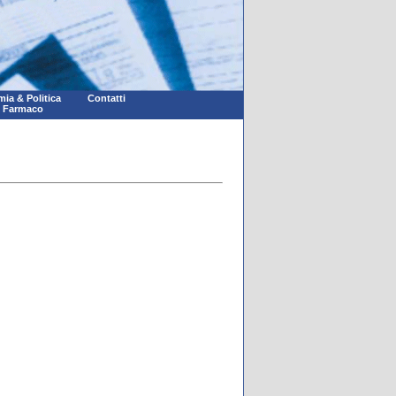
ia & Politica
Contatti
l Farmaco