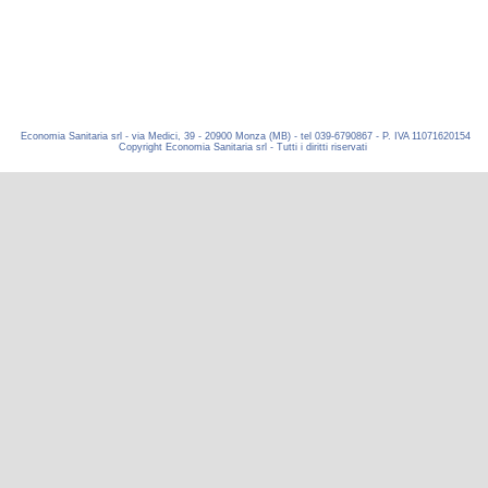
Economia Sanitaria srl - via Medici, 39 - 20900 Monza (MB) - tel 039-6790867 - P. IVA 11071620154
Copyright Economia Sanitaria srl - Tutti i diritti riservati