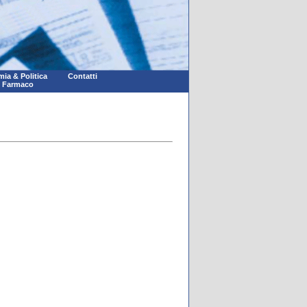
ia & Politica
Contatti
l Farmaco