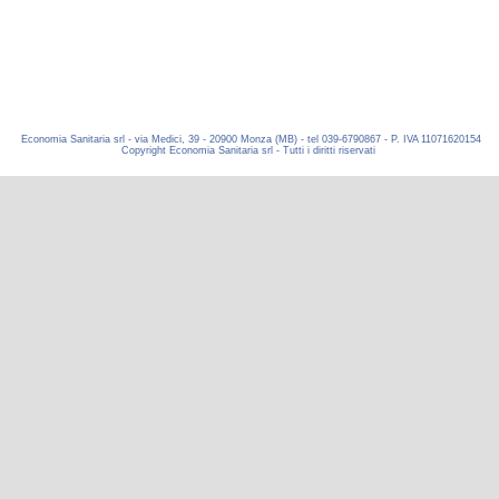
Economia Sanitaria srl - via Medici, 39 - 20900 Monza (MB) - tel 039-6790867 - P. IVA 11071620154
Copyright Economia Sanitaria srl - Tutti i diritti riservati