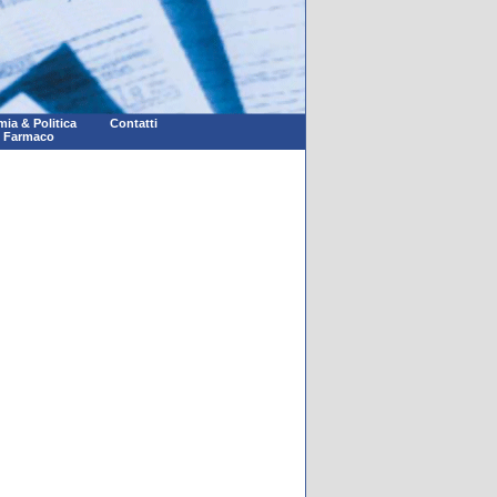
ia & Politica
Contatti
l Farmaco