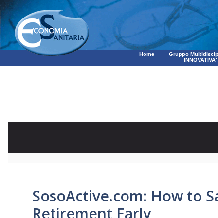
Home
Gruppo Multidiscip
INNOVATIVA'