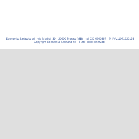
Economia Sanitaria srl - via Medici, 39 - 20900 Monza (MB) - tel 039-6790867 - P. IVA 11071620154
Copyright Economia Sanitaria srl - Tutti i diritti riservati