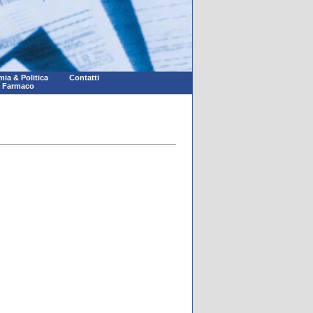
ia & Politica
Contatti
l Farmaco