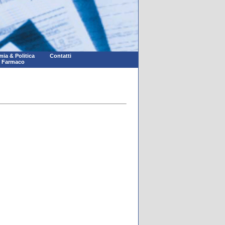
ia & Politica
Contatti
l Farmaco