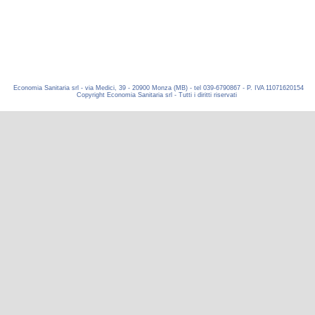
Economia Sanitaria srl - via Medici, 39 - 20900 Monza (MB) - tel 039-6790867 - P. IVA 11071620154
Copyright Economia Sanitaria srl - Tutti i diritti riservati