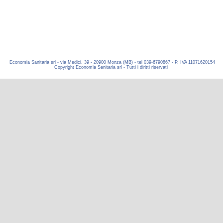
Economia Sanitaria srl - via Medici, 39 - 20900 Monza (MB) - tel 039-6790867 - P. IVA 11071620154
Copyright Economia Sanitaria srl - Tutti i diritti riservati