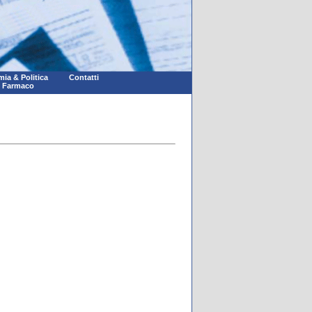
ia & Politica
Contatti
l Farmaco