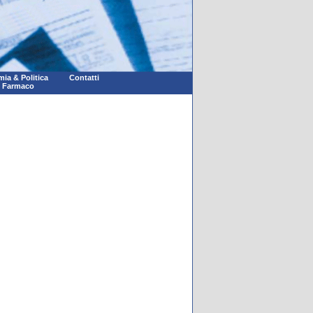
ia & Politica
Contatti
l Farmaco