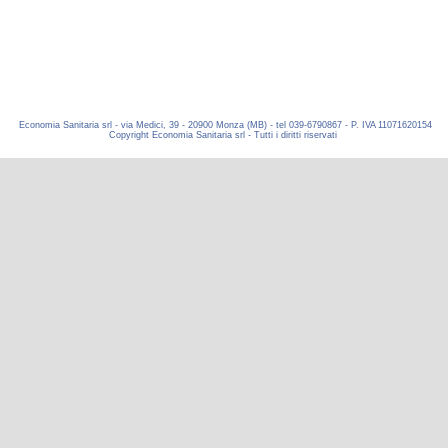
Economia Sanitaria srl - via Medici, 39 - 20900 Monza (MB) - tel 039-6790867 - P. IVA 11071620154
Copyright Economia Sanitaria srl - Tutti i diritti riservati