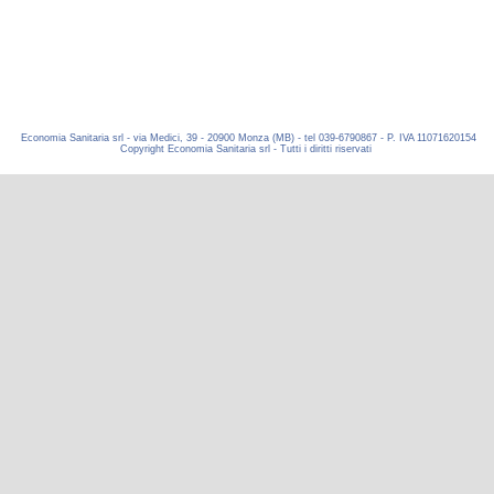
Economia Sanitaria srl - via Medici, 39 - 20900 Monza (MB) - tel 039-6790867 - P. IVA 11071620154
Copyright Economia Sanitaria srl - Tutti i diritti riservati