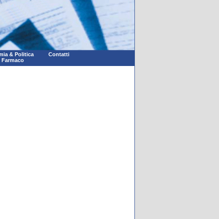
ia & Politica
Contatti
l Farmaco