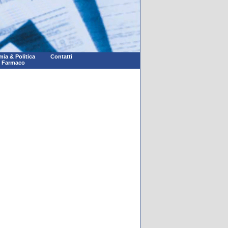
ia & Politica
Contatti
l Farmaco