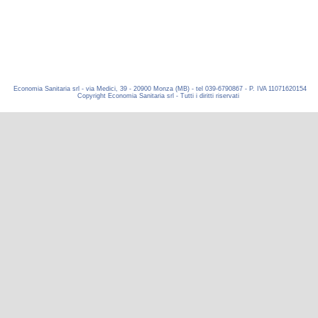
Economia Sanitaria srl - via Medici, 39 - 20900 Monza (MB) - tel 039-6790867 - P. IVA 11071620154
Copyright Economia Sanitaria srl - Tutti i diritti riservati