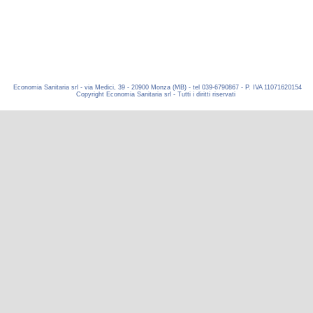
Economia Sanitaria srl - via Medici, 39 - 20900 Monza (MB) - tel 039-6790867 - P. IVA 11071620154
Copyright Economia Sanitaria srl - Tutti i diritti riservati