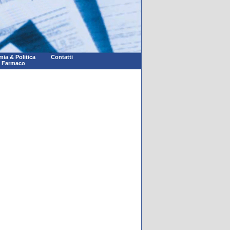
ia & Politica
Contatti
l Farmaco