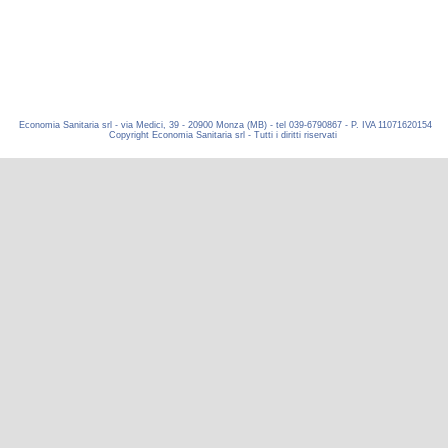
Economia Sanitaria srl - via Medici, 39 - 20900 Monza (MB) - tel 039-6790867 - P. IVA 11071620154
Copyright Economia Sanitaria srl - Tutti i diritti riservati