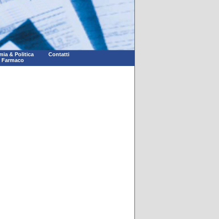
ia & Politica
Contatti
l Farmaco