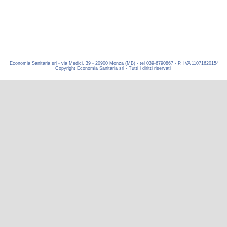
Economia Sanitaria srl - via Medici, 39 - 20900 Monza (MB) - tel 039-6790867 - P. IVA 11071620154
Copyright Economia Sanitaria srl - Tutti i diritti riservati