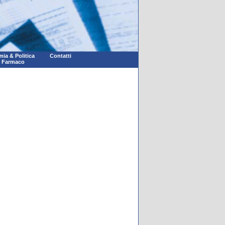
ia & Politica
Contatti
l Farmaco