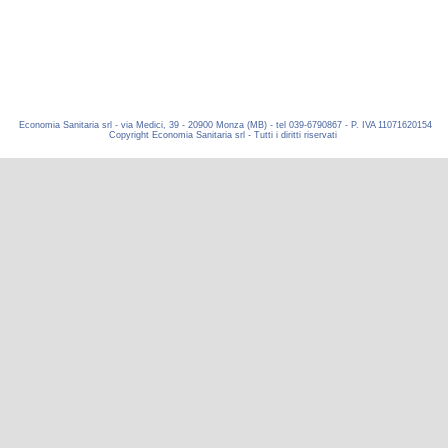
Economia Sanitaria srl - via Medici, 39 - 20900 Monza (MB) - tel 039-6790867 - P. IVA 11071620154
Copyright Economia Sanitaria srl - Tutti i diritti riservati