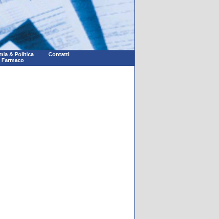
ia & Politica
Contatti
l Farmaco