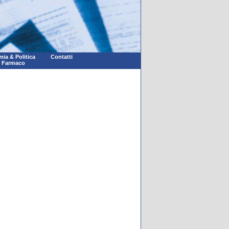
ia & Politica
Contatti
l Farmaco