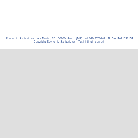
Economia Sanitaria srl - via Medici, 39 - 20900 Monza (MB) - tel 039-6790867 - P. IVA 11071620154
Copyright Economia Sanitaria srl - Tutti i diritti riservati