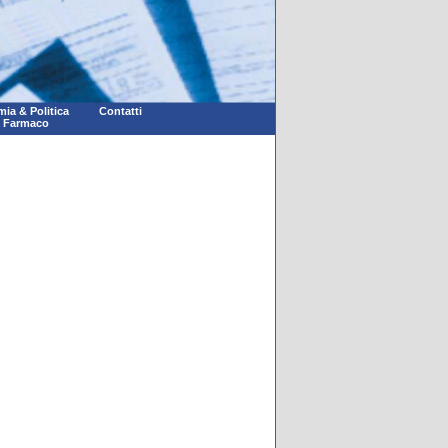
ia & Politica
Contatti
l Farmaco