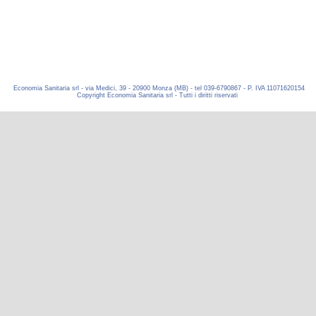
Economia Sanitaria srl - via Medici, 39 - 20900 Monza (MB) - tel 039-6790867 - P. IVA 11071620154
Copyright Economia Sanitaria srl - Tutti i diritti riservati