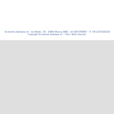
Economia Sanitaria srl - via Medici, 39 - 20900 Monza (MB) - tel 039-6790867 - P. IVA 11071620154
Copyright Economia Sanitaria srl - Tutti i diritti riservati