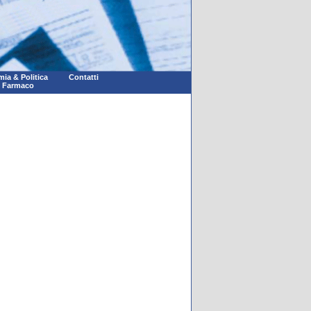
ia & Politica
Contatti
l Farmaco