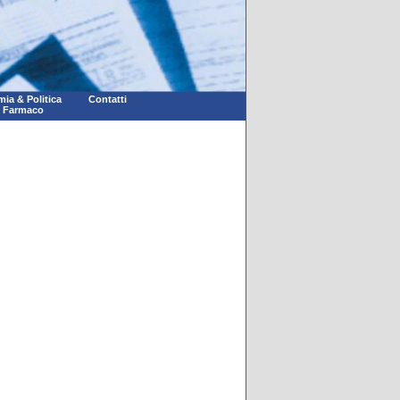
ia & Politica
Contatti
l Farmaco