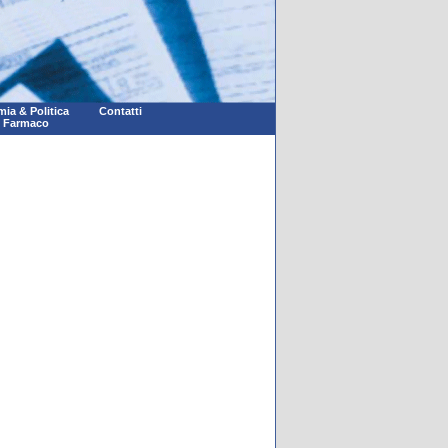
ia & Politica
Contatti
l Farmaco