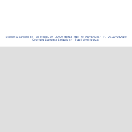
Economia Sanitaria srl - via Medici, 39 - 20900 Monza (MB) - tel 039-6790867 - P. IVA 11071620154
Copyright Economia Sanitaria srl - Tutti i diritti riservati