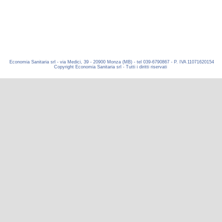
Economia Sanitaria srl - via Medici, 39 - 20900 Monza (MB) - tel 039-6790867 - P. IVA 11071620154
Copyright Economia Sanitaria srl - Tutti i diritti riservati