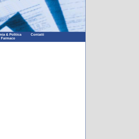
ia & Politica
Contatti
l Farmaco