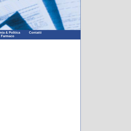
ia & Politica
Contatti
l Farmaco