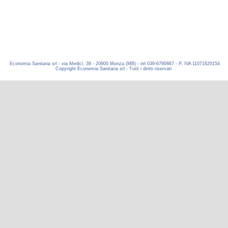
Economia Sanitaria srl - via Medici, 39 - 20900 Monza (MB) - tel 039-6790867 - P. IVA 11071620154
Copyright Economia Sanitaria srl - Tutti i diritti riservati