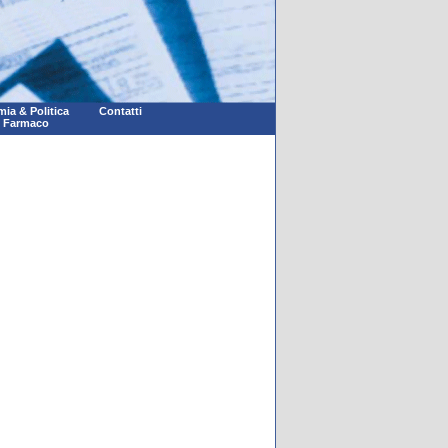
ia & Politica
Contatti
l Farmaco