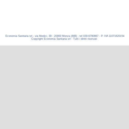
Economia Sanitaria srl - via Medici, 39 - 20900 Monza (MB) - tel 039-6790867 - P. IVA 11071620154
Copyright Economia Sanitaria srl - Tutti i diritti riservati