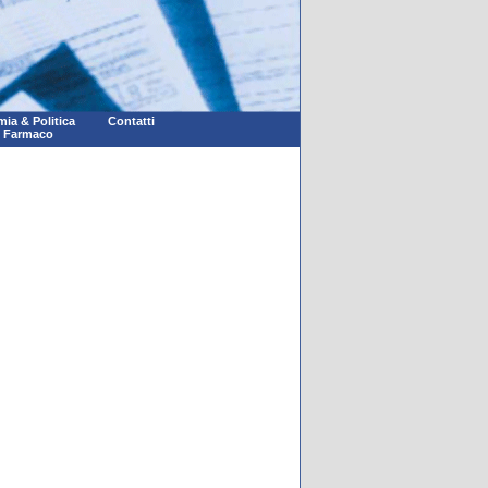
ia & Politica
Contatti
l Farmaco