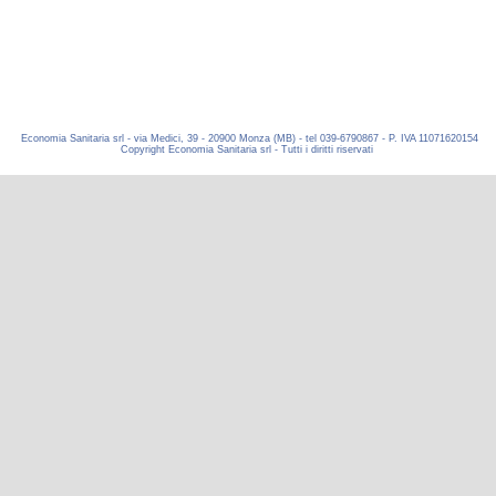
Economia Sanitaria srl - via Medici, 39 - 20900 Monza (MB) - tel 039-6790867 - P. IVA 11071620154
Copyright Economia Sanitaria srl - Tutti i diritti riservati