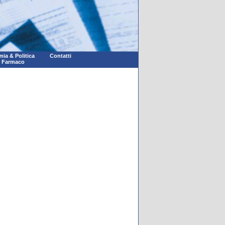
ia & Politica
Contatti
l Farmaco