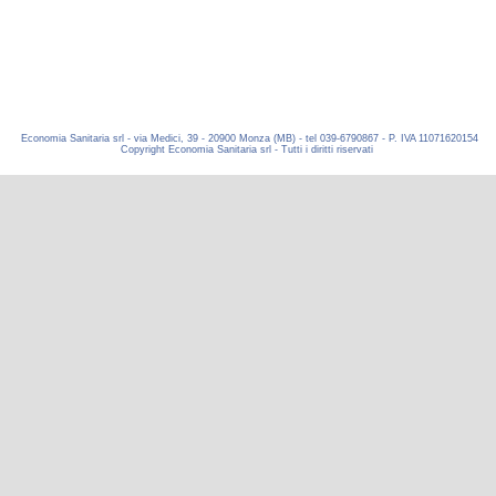
Economia Sanitaria srl - via Medici, 39 - 20900 Monza (MB) - tel 039-6790867 - P. IVA 11071620154
Copyright Economia Sanitaria srl - Tutti i diritti riservati