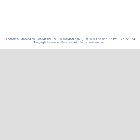
Economia Sanitaria srl - via Medici, 39 - 20900 Monza (MB) - tel 039-6790867 - P. IVA 11071620154
Copyright Economia Sanitaria srl - Tutti i diritti riservati