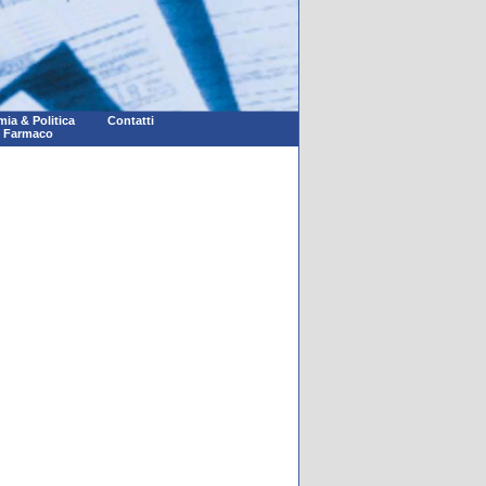
ia & Politica
Contatti
l Farmaco