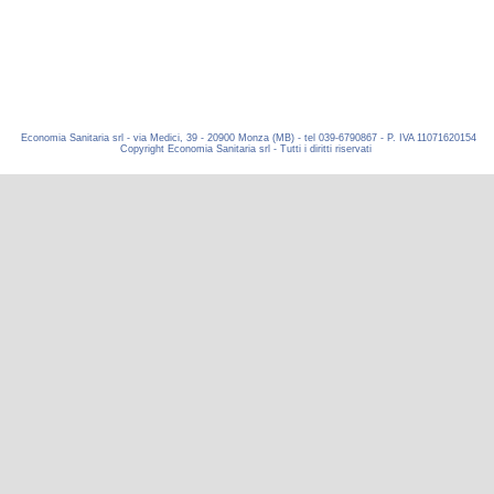
Economia Sanitaria srl - via Medici, 39 - 20900 Monza (MB) - tel 039-6790867 - P. IVA 11071620154
Copyright Economia Sanitaria srl - Tutti i diritti riservati