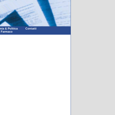
ia & Politica
Contatti
l Farmaco