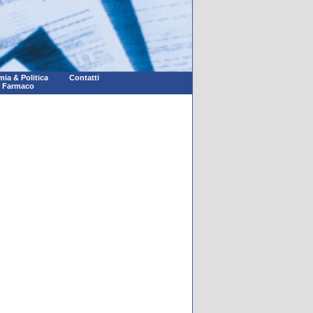
ia & Politica
Contatti
l Farmaco