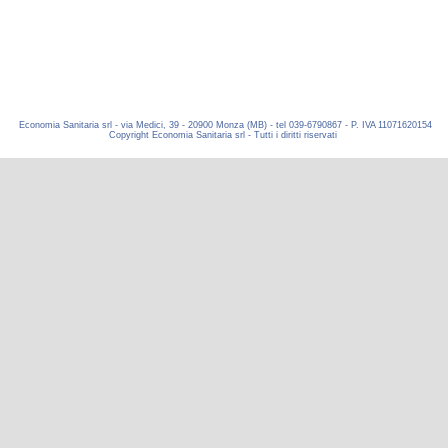
Economia Sanitaria srl - via Medici, 39 - 20900 Monza (MB) - tel 039-6790867 - P. IVA 11071620154
Copyright Economia Sanitaria srl - Tutti i diritti riservati