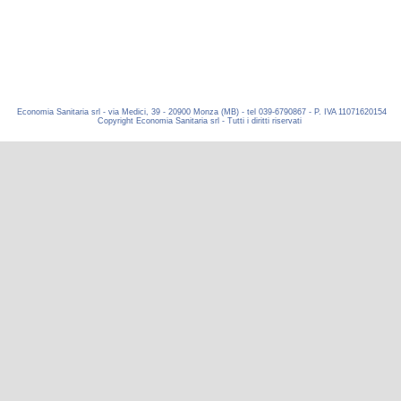
Economia Sanitaria srl - via Medici, 39 - 20900 Monza (MB) - tel 039-6790867 - P. IVA 11071620154
Copyright Economia Sanitaria srl - Tutti i diritti riservati