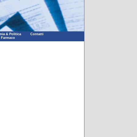
ia & Politica
Contatti
l Farmaco