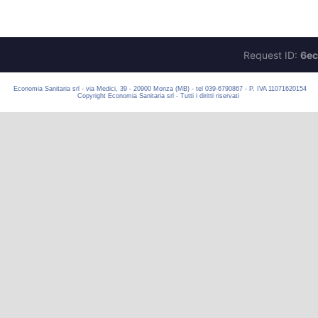
Economia Sanitaria srl - via Medici, 39 - 20900 Monza (MB) - tel 039-6790867 - P. IVA 11071620154
Copyright Economia Sanitaria srl - Tutti i diritti riservati