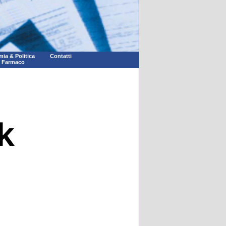
ia & Politica
Contatti
l Farmaco