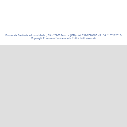
Economia Sanitaria srl - via Medici, 39 - 20900 Monza (MB) - tel 039-6790867 - P. IVA 11071620154
Copyright Economia Sanitaria srl - Tutti i diritti riservati