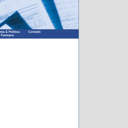
ia & Politica
Contatti
l Farmaco