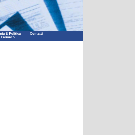
ia & Politica
Contatti
l Farmaco