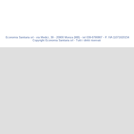
Economia Sanitaria srl - via Medici, 39 - 20900 Monza (MB) - tel 039-6790867 - P. IVA 11071620154
Copyright Economia Sanitaria srl - Tutti i diritti riservati