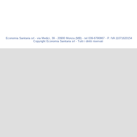
Economia Sanitaria srl - via Medici, 39 - 20900 Monza (MB) - tel 039-6790867 - P. IVA 11071620154
Copyright Economia Sanitaria srl - Tutti i diritti riservati