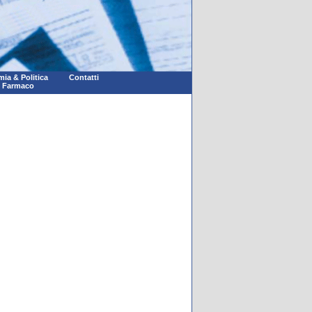
ia & Politica
Contatti
l Farmaco