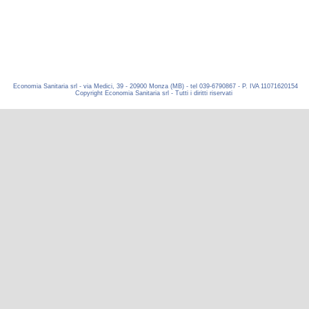
Economia Sanitaria srl - via Medici, 39 - 20900 Monza (MB) - tel 039-6790867 - P. IVA 11071620154
Copyright Economia Sanitaria srl - Tutti i diritti riservati