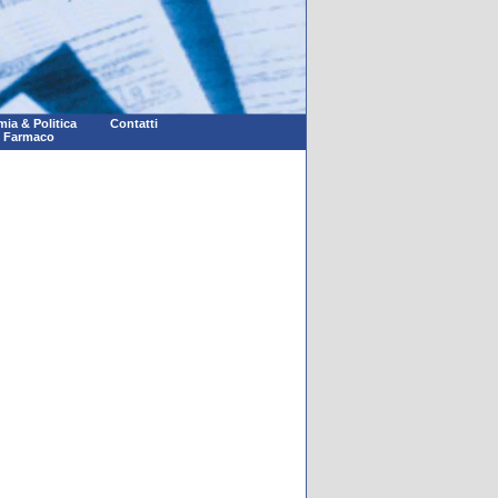
ia & Politica
Contatti
l Farmaco