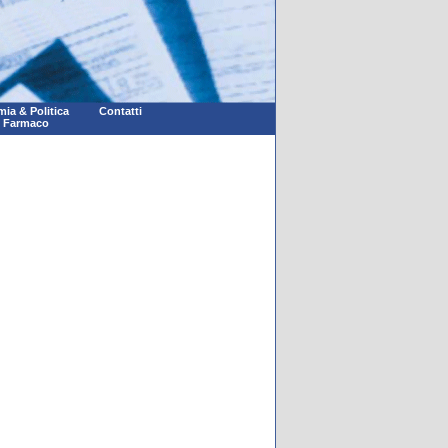
ia & Politica
Contatti
l Farmaco