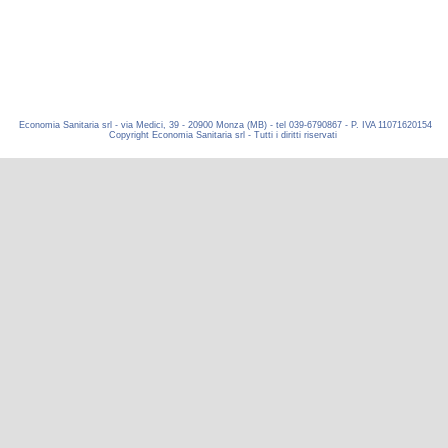
Economia Sanitaria srl - via Medici, 39 - 20900 Monza (MB) - tel 039-6790867 - P. IVA 11071620154
Copyright Economia Sanitaria srl - Tutti i diritti riservati