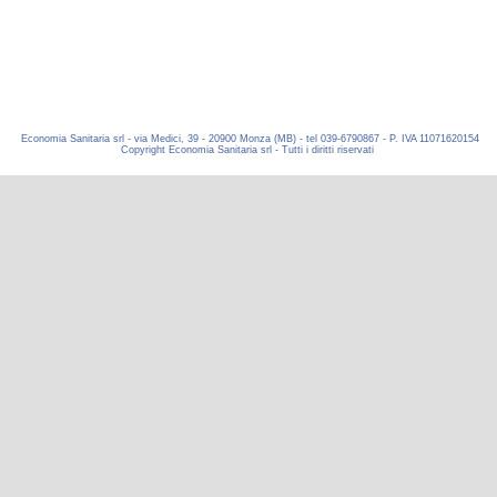
Economia Sanitaria srl - via Medici, 39 - 20900 Monza (MB) - tel 039-6790867 - P. IVA 11071620154
Copyright Economia Sanitaria srl - Tutti i diritti riservati