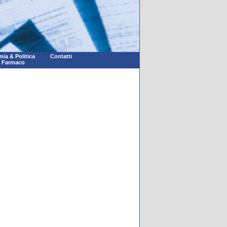
ia & Politica
Contatti
l Farmaco