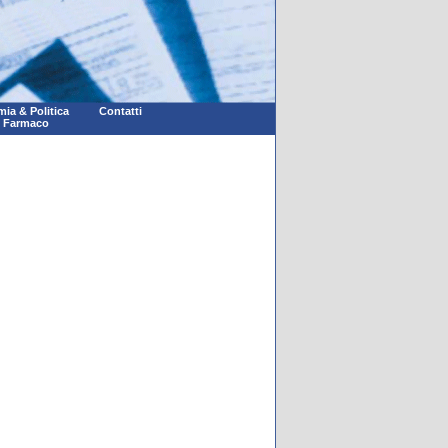
ia & Politica
Contatti
l Farmaco