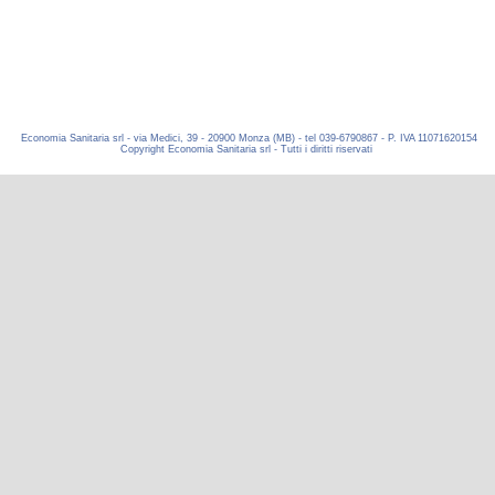
Economia Sanitaria srl - via Medici, 39 - 20900 Monza (MB) - tel 039-6790867 - P. IVA 11071620154
Copyright Economia Sanitaria srl - Tutti i diritti riservati