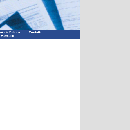
ia & Politica
Contatti
l Farmaco