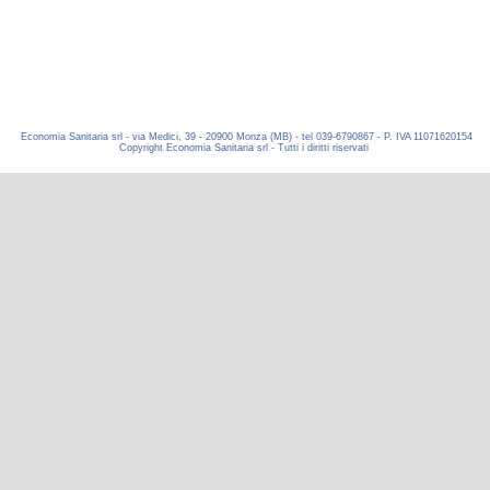
Economia Sanitaria srl - via Medici, 39 - 20900 Monza (MB) - tel 039-6790867 - P. IVA 11071620154
Copyright Economia Sanitaria srl - Tutti i diritti riservati