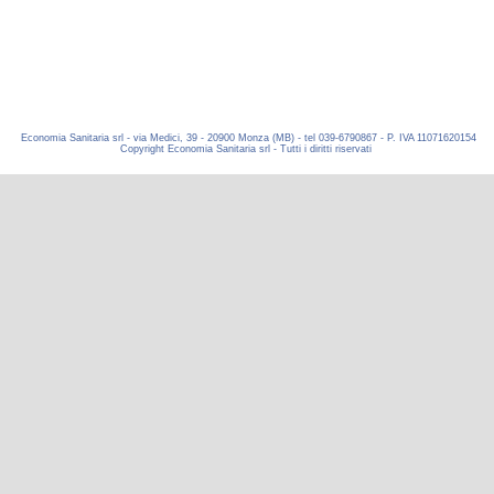
Economia Sanitaria srl - via Medici, 39 - 20900 Monza (MB) - tel 039-6790867 - P. IVA 11071620154
Copyright Economia Sanitaria srl - Tutti i diritti riservati