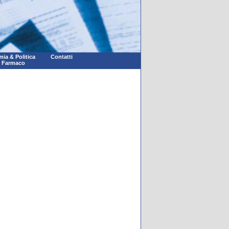
ia & Politica
Contatti
l Farmaco