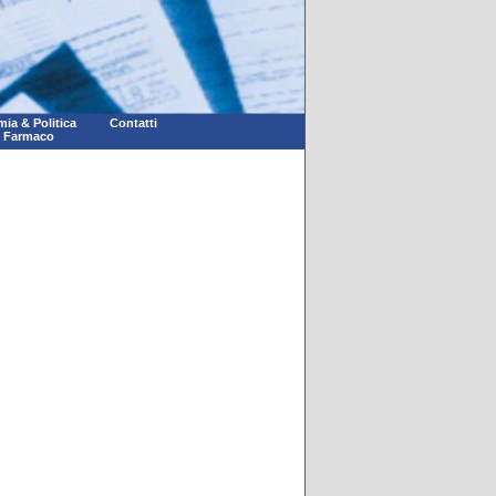
ia & Politica
Contatti
l Farmaco