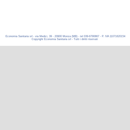
Economia Sanitaria srl - via Medici, 39 - 20900 Monza (MB) - tel 039-6790867 - P. IVA 11071620154
Copyright Economia Sanitaria srl - Tutti i diritti riservati