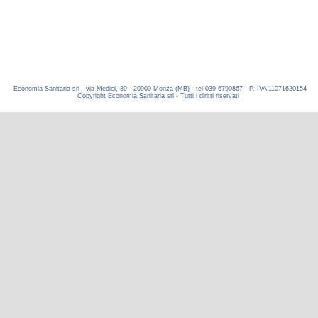
Economia Sanitaria srl - via Medici, 39 - 20900 Monza (MB) - tel 039-6790867 - P. IVA 11071620154
Copyright Economia Sanitaria srl - Tutti i diritti riservati