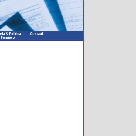
ia & Politica
Contatti
l Farmaco