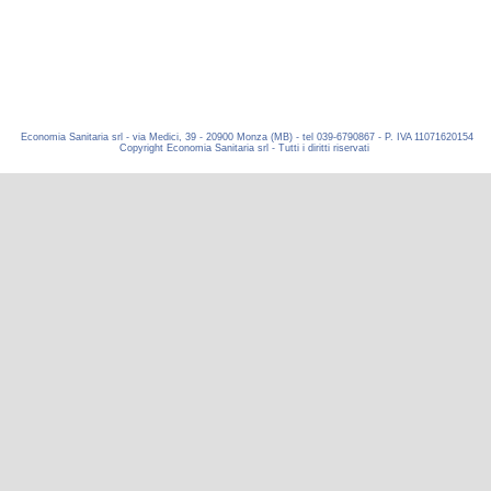
Economia Sanitaria srl - via Medici, 39 - 20900 Monza (MB) - tel 039-6790867 - P. IVA 11071620154
Copyright Economia Sanitaria srl - Tutti i diritti riservati