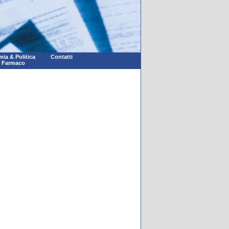
ia & Politica
Contatti
l Farmaco