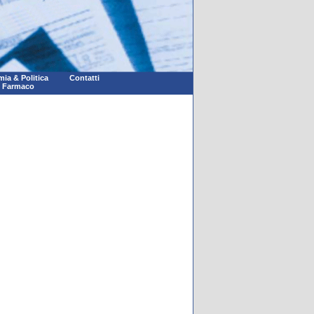
ia & Politica
Contatti
l Farmaco