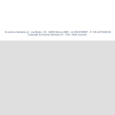
Economia Sanitaria srl - via Medici, 39 - 20900 Monza (MB) - tel 039-6790867 - P. IVA 11071620154
Copyright Economia Sanitaria srl - Tutti i diritti riservati