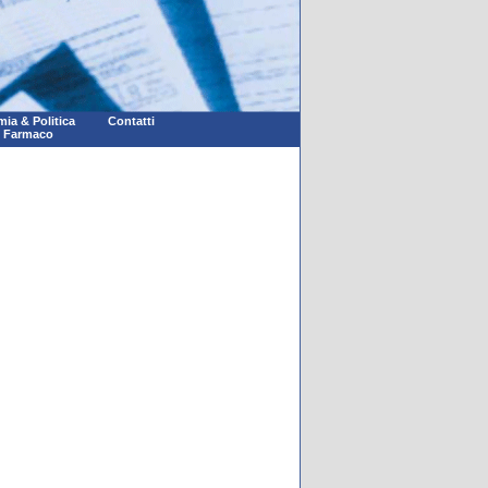
ia & Politica
Contatti
l Farmaco