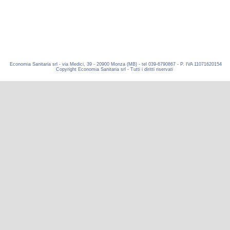
Economia Sanitaria srl - via Medici, 39 - 20900 Monza (MB) - tel 039-6790867 - P. IVA 11071620154
Copyright Economia Sanitaria srl - Tutti i diritti riservati