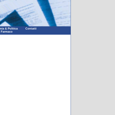
ia & Politica
Contatti
l Farmaco