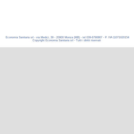
Economia Sanitaria srl - via Medici, 39 - 20900 Monza (MB) - tel 039-6790867 - P. IVA 11071620154
Copyright Economia Sanitaria srl - Tutti i diritti riservati