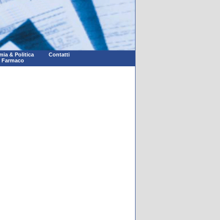
ia & Politica
Contatti
l Farmaco