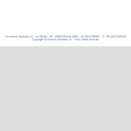
Economia Sanitaria srl - via Medici, 39 - 20900 Monza (MB) - tel 039-6790867 - P. IVA 11071620154
Copyright Economia Sanitaria srl - Tutti i diritti riservati