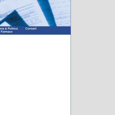
ia & Politica
Contatti
l Farmaco