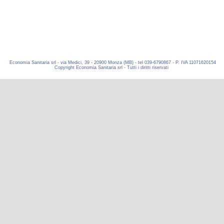
Economia Sanitaria srl - via Medici, 39 - 20900 Monza (MB) - tel 039-6790867 - P. IVA 11071620154
Copyright Economia Sanitaria srl - Tutti i diritti riservati